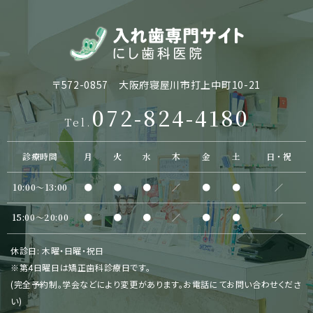
〒572-0857 大阪府寝屋川市打上中町10-21
072-824-4180
Tel.
診療時間
月
火
水
木
金
土
日・祝
10:00〜13:00
●
●
●
／
●
●
／
15:00〜20:00
●
●
●
／
●
●
／
休診日: 木曜・日曜・祝日
※第4日曜日は矯正歯科診療日です。
(完全予約制。学会などにより変更があります。お電話にてお問い合わせくださ
い)