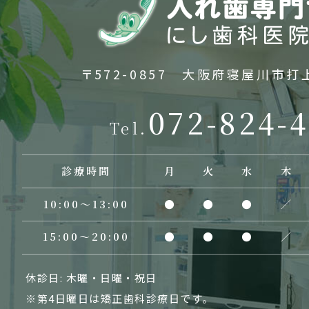
〒572-0857 大阪府寝屋川市打上
072-824-
Tel.
診療時間
月
火
水
木
10:00〜13:00
●
●
●
／
15:00〜20:00
●
●
●
／
休診日: 木曜・日曜・祝日
※第4日曜日は矯正歯科診療日です。