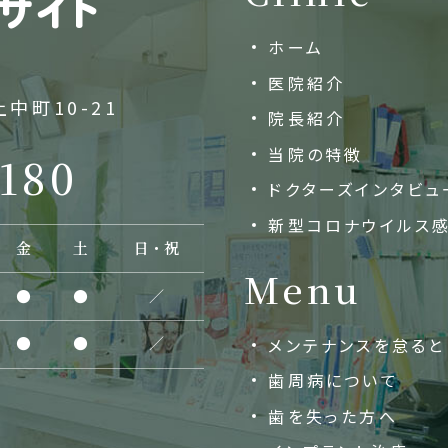
ホーム
医院紹介
中町10-21
院長紹介
当院の特徴
4180
ドクターズインタビュ
新型コロナウイルス
金
土
日・祝
Menu
●
●
／
●
●
／
メンテナンスを怠ると
歯周病について
歯を失った方へ